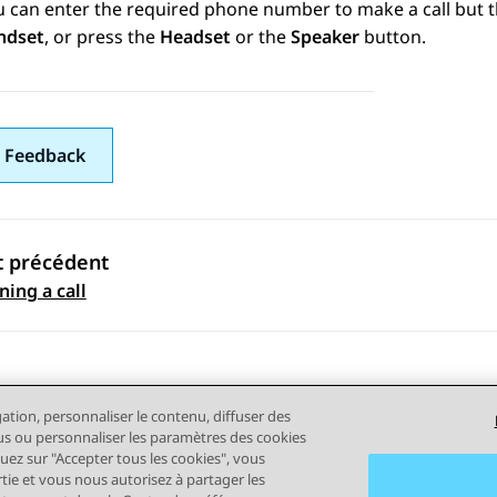
 can enter the required phone number to make a call but the 
ndset
, or press the
Headset
or the
Speaker
button.
 Feedback
t précédent
ation par sujet
ning a call
gation, personnaliser le contenu, diffuser des
plus ou personnaliser les paramètres des cookies
quez sur "Accepter tous les cookies", vous
rtie et vous nous autorisez à partager les