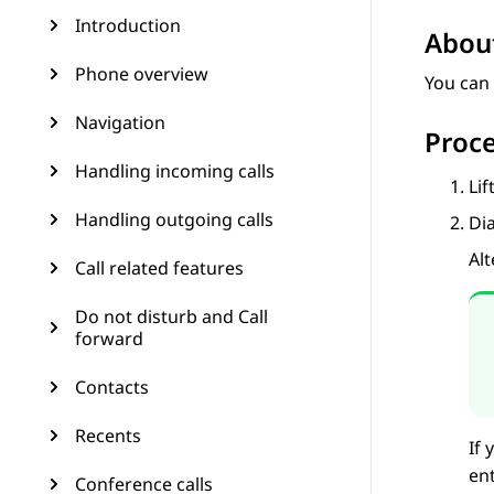
Introduction
About
Phone overview
You can 
Navigation
Proc
Handling incoming calls
Lif
Handling outgoing calls
Di
Alt
Call related features
Do not disturb and Call
forward
Contacts
Recents
If
ent
Conference calls