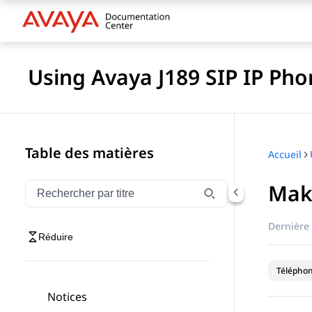
Using Avaya J189 SIP IP Pho
Table des matières
Accueil
Maki
Filtrer la navigation par titre
Saisissez pour filtrer les éléments de navigation par 
Dernière 
Réduire
Téléphon
Notices