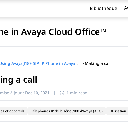
Bibliothèque
A
ne in Avaya Cloud Office™
Making a call
Using Avaya J189 SIP IP Phone in Avaya Cloud Office™
ng a call
titre
mise à jour :
Dec 10, 2021
|
1 min read
es et appareils
Téléphones IP de la série J100 d'Avaya (ACO)
Utilisation