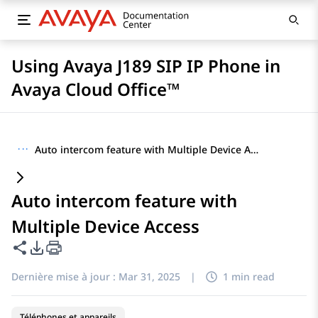
Using Avaya J189 SIP IP Phone in
Avaya Cloud Office™
···
Auto intercom feature with Multiple Device Access
Auto intercom feature with
Multiple Device Access
Partager cette page
Options d'exportation PDF
Dernière mise à jour :
Mar 31, 2025
|
1 min read
Téléphones et appareils