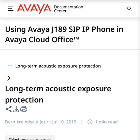
Using Avaya J189 SIP IP Phone in
Avaya Cloud Office™
···
Long-term acoustic exposure protection
Long-term acoustic exposure
protection
Partager cette page
Options d'exportation PDF
Dernière mise à jour :
Jul 10, 2019
|
1 min read
Téléphones et appareils