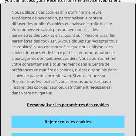
you can access your
Recents
from the Service Web client.
Nous utilisons des cookies afin d’offrir la meilleure
expérience de navigation, personnaliser le contenu,
diffuser des publicités ciblées et analyser le trafic du site.
Vous pouvez en savoir plus ou personnaliser les
Send Feedback
paramètres des cookies en cliquant sur "Personnaliser les
paramètres des cookies". Si vous cliquez sur "Accepter tous
les cookies", vous consentez à ce que nous utilisions des
cookies internes et de tierce partie et vous nous autorisez
Sujet précédent
Sujet suivant
à partager les données avec ces tiers. Vous pourrez retirer
Navigation par sujet
votre consentement à tout moment dans le Centre de
préférences en matière de cookies, qui est disponible dans
le pied de page de notre site web. Si vous cliquez sur
STAY CONNECTED
"Rejeter tous les cookies", vous ne nous autorisez pas à
installer des cookies (sauf ceux strictement nécessaires)
dans votre navigateur.
Personnaliser les paramètres des cookies
Rejeter tous les cookies
Plan du site
Conditions d'utilisation
Confidentialité
Politique de cookies
Marques commerciales