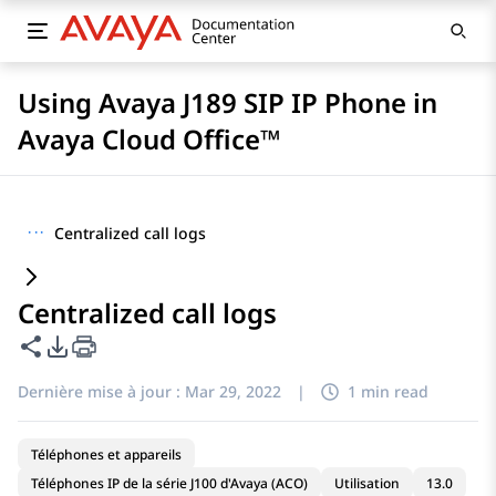
Using Avaya J189 SIP IP Phone in
Avaya Cloud Office™
···
Centralized call logs
Centralized call logs
Partager cette page
Options d'exportation PDF
Dernière mise à jour :
Mar 29, 2022
|
1 min read
Téléphones et appareils
Téléphones IP de la série J100 d'Avaya (ACO)
Utilisation
13.0