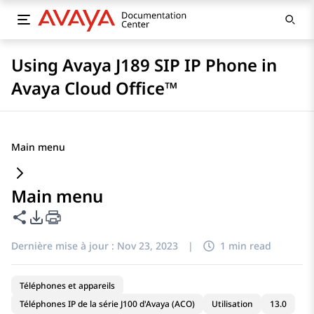
Using Avaya J189 SIP IP Phone in
Avaya Cloud Office™
Main menu
Main menu
Partager cette page
Options d'exportation PDF
Dernière mise à jour :
Nov 23, 2023
|
1 min read
Téléphones et appareils
Téléphones IP de la série J100 d'Avaya (ACO)
Utilisation
13.0