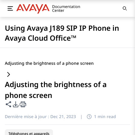
Using Avaya J189 SIP IP Phone in
Avaya Cloud Office™
Adjusting the brightness of a phone screen
Adjusting the brightness of a
phone screen
Partager cette page
Options d'exportation PDF
Dernière mise à jour :
Dec 21, 2023
|
1 min read
Téléphones et appareils