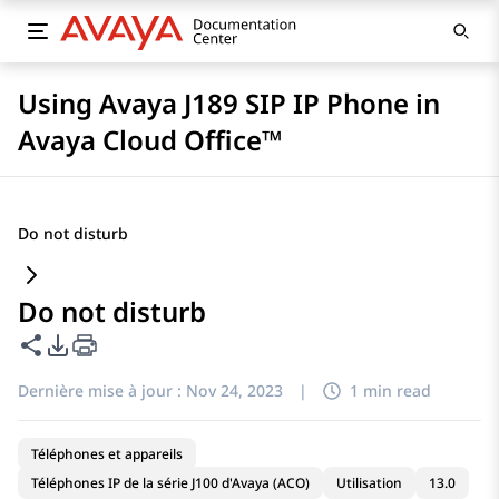
Using Avaya J189 SIP IP Phone in
Avaya Cloud Office™
Do not disturb
Do not disturb
Partager cette page
Options d'exportation PDF
Dernière mise à jour :
Nov 24, 2023
|
1 min read
Téléphones et appareils
Téléphones IP de la série J100 d'Avaya (ACO)
Utilisation
13.0