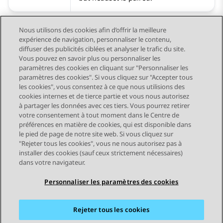
Nous utilisons des cookies afin d’offrir la meilleure
expérience de navigation, personnaliser le contenu,
diffuser des publicités ciblées et analyser le trafic du site.
Vous pouvez en savoir plus ou personnaliser les
Send Feedback
paramètres des cookies en cliquant sur "Personnaliser les
paramètres des cookies". Si vous cliquez sur "Accepter tous
les cookies", vous consentez à ce que nous utilisions des
cookies internes et de tierce partie et vous nous autorisez
Sujet précédent
Sujet suivant
à partager les données avec ces tiers. Vous pourrez retirer
Navigation par sujet
votre consentement à tout moment dans le Centre de
préférences en matière de cookies, qui est disponible dans
le pied de page de notre site web. Si vous cliquez sur
STAY CONNECTED
"Rejeter tous les cookies", vous ne nous autorisez pas à
installer des cookies (sauf ceux strictement nécessaires)
dans votre navigateur.
Personnaliser les paramètres des cookies
Rejeter tous les cookies
Plan du site
Conditions d'utilisation
Confidentialité