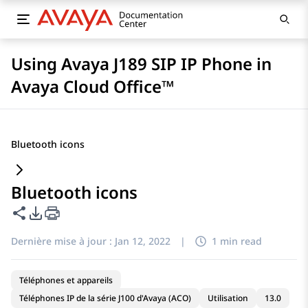
Using Avaya J189 SIP IP Phone in
Avaya Cloud Office™
Bluetooth icons
Bluetooth icons
Partager cette page
Options d'exportation PDF
Dernière mise à jour :
Jan 12, 2022
|
1 min read
Téléphones et appareils
Téléphones IP de la série J100 d'Avaya (ACO)
Utilisation
13.0