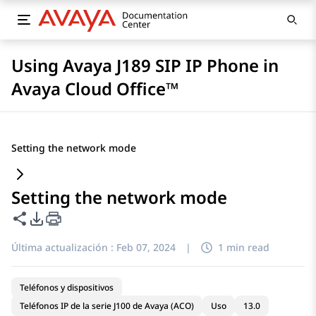
Using Avaya J189 SIP IP Phone in
Avaya Cloud Office™
Setting the network mode
Setting the network mode
Compartir esta página
Opciones de exportación de PDF
Última actualización :
Feb 07, 2024
|
1 min read
Teléfonos y dispositivos
Teléfonos IP de la serie J100 de Avaya (ACO)
Uso
13.0