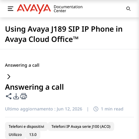
Using Avaya J189 SIP IP Phone in
Avaya Cloud Office™
Answering a call
Answering a call
Condividi questa pagina
Opzioni di esportazione PDF
Ultimo aggiornamento :
Jun 12, 2026
|
1 min read
Telefoni e dispositivi
Telefoni IP Avaya serie J100 (ACO)
Utilizzo
13.0