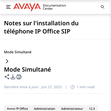
Notes sur l'installation du
téléphone IP Office SIP
Mode Simultané
Mode Simultané
Partager cette page
Options d'exportation PDF
Dernière mise à jour :
Jun 27, 2023
|
1 min read
Avaya IP Office
Administration
Administrateur
12.3