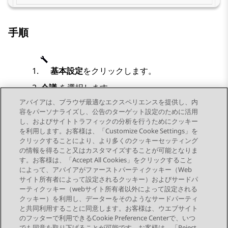
手順
基本設定
をクリックします。
会議
を選択します。
アバイアは、ブラウザ最適なエクスペリエンスを提供し、内
各会議室に一意の名前を入力します。
容をパーソナライズし、公告のターゲット設定のために活用
各名前には最大 10 文字を使用できます。
し、およびサイトトラフィックの分析を行うためにクッキー
を利用します。お客様は、「Customize Cooke Settings」を
クリックすることにより、より多くのクッキーセッティング
の情報を得ること又はカスタマイズすることが可能となりま
す。お客様は、「Accept All Cookies」をクリックすること
によって、アバイアがファーストパーティクッキー（Web
Send Feedback
サイト所有者によって設定されるクッキー）およびサードパ
ーティクッキー（webサイト所有者以外によって設定される
クッキー）を利用し、データーをそのようなサードパーティ
と共同利用することに同意します。お客様は、ウエブサイト
前のトピック
次のトピック
のフッターで利用できるCookie Preference Centerで、いつ
トピックナビゲーション
でも同意を取り下げることが可能です。お客様は、「Reject