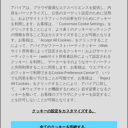
ダイヤルパッドを使用して発信する
アバイアは、ブラウザ最適なエクスペリエンスを提供し、内
スピードダイヤルに BLF アイコンを使用する
容をパーソナライズし、公告のターゲット設定のために活用
し、およびサイトトラフィックの分析を行うためにクッキー
を利用します。お客様は、「Customize Cooke Settings」を
クリックすることにより、より多くのクッキーセッティング
の情報を得ること又はカスタマイズすることが可能となりま
す。お客様は、「Accept All Cookies」をクリックすること
によって、アバイアがファーストパーティクッキー（Web
Send Feedback
サイト所有者によって設定されるクッキー）およびサードパ
ーティクッキー（webサイト所有者以外によって設定される
クッキー）を利用し、データーをそのようなサードパーティ
と共同利用することに同意します。お客様は、ウエブサイト
前のトピック
次のトピック
のフッターで利用できるCookie Preference Centerで、いつ
トピックナビゲーション
でも同意を取り下げることが可能です。お客様は、「Reject
All Cookies」をクリックすることにより、アバイアに対し
て、（本ウェブサイトが機能するために）必ず必要となるク
つながりを保つ
ッキーを除いて、お客様のブラウザにクッキーを設定するこ
とを許可しないことが可能となります。
クッキーの設定をカスタマイズする。
全てのクッキーを拒絶する。