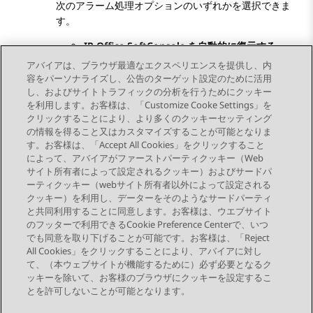
次のアラーム処理オプションのいずれかを選択できま
す。
IP Office SoftConsole を自動的に復元する
アバイアは、ブラウザ最適なエクスペリエンスを提供し、内
IP Office SoftConsole を復元するか確認する
容をパーソナライズし、公告のターゲット設定のために活用
アラームを無視する
し、およびサイトトラフィックの分析を行うためにクッキー
を利用します。お客様は、「Customize Cooke Settings」を
クリックすることにより、より多くのクッキーセッティング
の情報を得ること又はカスタマイズすることが可能となりま
す。お客様は、「Accept All Cookies」をクリックすること
によって、アバイアがファーストパーティクッキー（Web
Send Feedback
サイト所有者によって設定されるクッキー）およびサードパ
ーティクッキー（webサイト所有者以外によって設定される
クッキー）を利用し、データーをそのようなサードパーティ
と共同利用することに同意します。お客様は、ウエブサイト
前のトピック
次のトピック
のフッターで利用できるCookie Preference Centerで、いつ
トピックナビゲーション
でも同意を取り下げることが可能です。お客様は、「Reject
All Cookies」をクリックすることにより、アバイアに対し
て、（本ウェブサイトが機能するために）必ず必要となるク
つながりを保つ
ッキーを除いて、お客様のブラウザにクッキーを設定するこ
とを許可しないことが可能となります。