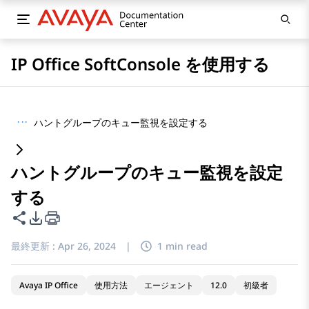
IP Office SoftConsole を使用する
···
ハントグループのキュー監視を設定する
ハントグループのキュー監視を設定
する
このページを共有
PDFエクスポートオプション
最終更新 :
Apr 26, 2024
|
1 min read
Avaya IP Office
使用方法
エージェント
12.0
初級者