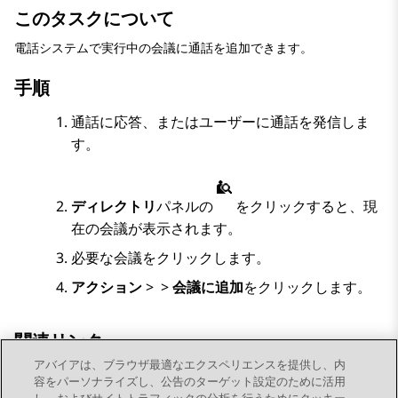
このタスクについて
電話システムで実行中の会議に通話を追加できます。
手順
通話に応答、またはユーザーに通話を発信しま
す。
ディレクトリ
パネルの
をクリックすると、現
在の会議が表示されます。
必要な会議をクリックします。
アクション
>
>
会議に追加
をクリックします。
関連リンク
アバイアは、ブラウザ最適なエクスペリエンスを提供し、内
会議
容をパーソナライズし、公告のターゲット設定のために活用