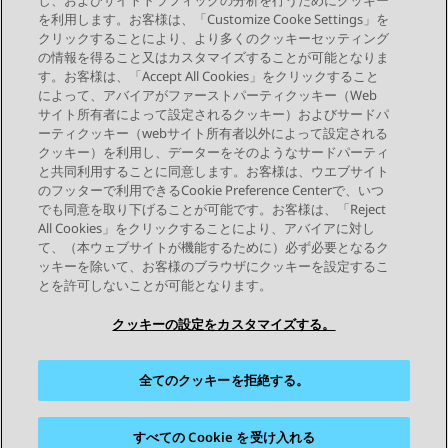
し、およびサイトトラフィックの分析を行うためにクッキー
を利用します。お客様は、「Customize Cooke Settings」を
クリックすることにより、より多くのクッキーセッティング
の情報を得ること又はカスタマイズすることが可能となりま
す。お客様は、「Accept All Cookies」をクリックすること
によって、アバイアがファーストパーティクッキー（Web
Send Feedback
サイト所有者によって設定されるクッキー）およびサードパ
ーティクッキー（webサイト所有者以外によって設定される
クッキー）を利用し、データーをそのようなサードパーティ
と共同利用することに同意します。お客様は、ウエブサイト
前のトピック
次のトピック
のフッターで利用できるCookie Preference Centerで、いつ
トピックナビゲーション
でも同意を取り下げることが可能です。お客様は、「Reject
All Cookies」をクリックすることにより、アバイアに対し
て、（本ウェブサイトが機能するために）必ず必要となるク
つながりを保つ
ッキーを除いて、お客様のブラウザにクッキーを設定するこ
とを許可しないことが可能となります。
クッキーの設定をカスタマイズする。
全てのクッキーを拒絶する。
サイトマップ
利用規約
プライバシー
クッキーポリシー
商標
アクセシビリティ
すべての Cookie を受け入れる