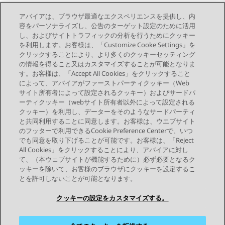
アバイアは、ブラウザ最適なエクスペリエンスを提供し、内
このセクションでは、アプリケーションの表示形式と操作の設定
容をパーソナライズし、公告のターゲット設定のために活用
に使用できるさまざまな制御について説明します。
し、およびサイトトラフィックの分析を行うためにクッキー
を利用します。お客様は、「Customize Cooke Settings」を
クリックすることにより、より多くのクッキーセッティング
の情報を得ること又はカスタマイズすることが可能となりま
す。お客様は、「Accept All Cookies」をクリックすること
によって、アバイアがファーストパーティクッキー（Web
Send Feedback
サイト所有者によって設定されるクッキー）およびサードパ
ーティクッキー（webサイト所有者以外によって設定される
クッキー）を利用し、データーをそのようなサードパーティ
と共同利用することに同意します。お客様は、ウエブサイト
前のトピック
次のトピック
のフッターで利用できるCookie Preference Centerで、いつ
トピックナビゲーション
でも同意を取り下げることが可能です。お客様は、「Reject
All Cookies」をクリックすることにより、アバイアに対し
て、（本ウェブサイトが機能するために）必ず必要となるク
つながりを保つ
ッキーを除いて、お客様のブラウザにクッキーを設定するこ
とを許可しないことが可能となります。
クッキーの設定をカスタマイズする。