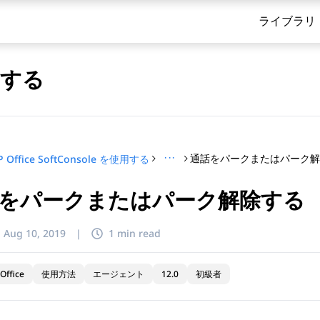
ライブラリ
使用する
···
通話をパークまたはパーク
P Office SoftConsole を使用する
をパークまたはパーク解除する
てください
:
Aug 10, 2019
|
1 min read
Office
使用方法
エージェント
12.0
初級者