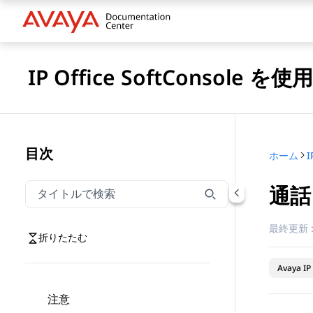
IP Office SoftConsole を
目次
ホーム
I
通話
タイトルでナビゲーションをフィルター
タイトルでナビゲーション項目を絞り込むには入力し
最終更新 
折りたたむ
Avaya IP 
注意