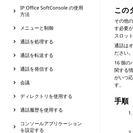
IP Office SoftConsole の使用
この
方法
その他
メニューと制御
す必要が
スロット
通話を処理する
通話は
ださい
通話を転送する
16 個
通話を発信する
関する
がいつ
会議
す。
ディレクトリを使用する
手順
通話履歴を使用する
コンソールアプリケーション
を設定する