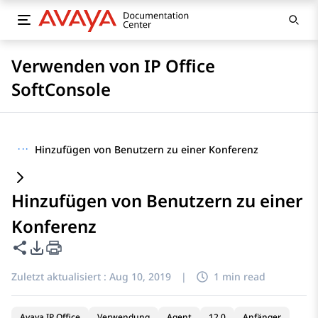
Verwenden von IP Office
SoftConsole
···
Hinzufügen von Benutzern zu einer Konferenz
Hinzufügen von Benutzern zu einer
Konferenz
Diese Seite teilen
PDF-Exportoptionen
Zuletzt aktualisiert :
Aug 10, 2019
|
1 min read
Avaya IP Office
Verwendung
Agent
12.0
Anfänger