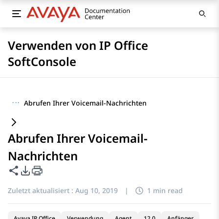
Verwenden von IP Office
SoftConsole
···
Abrufen Ihrer Voicemail-Nachrichten
Abrufen Ihrer Voicemail-
Nachrichten
Diese Seite teilen
PDF-Exportoptionen
Zuletzt aktualisiert :
Aug 10, 2019
|
1 min read
Avaya IP Office
Verwendung
Agent
12.0
Anfänger