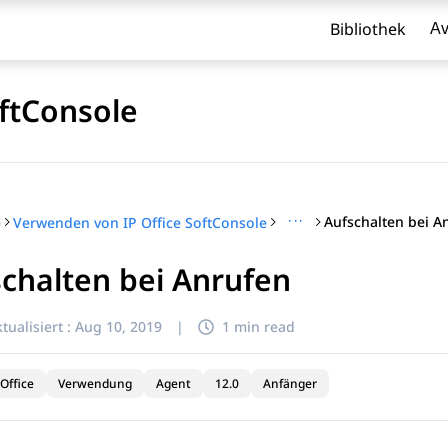
Bibliothek
Av
ftConsole
···
Aufschalten bei A
e
Verwenden von IP Office SoftConsole
chalten bei Anrufen
l zu filtern.
tualisiert :
Aug 10, 2019
|
1 min read
Office
Verwendung
Agent
12.0
Anfänger