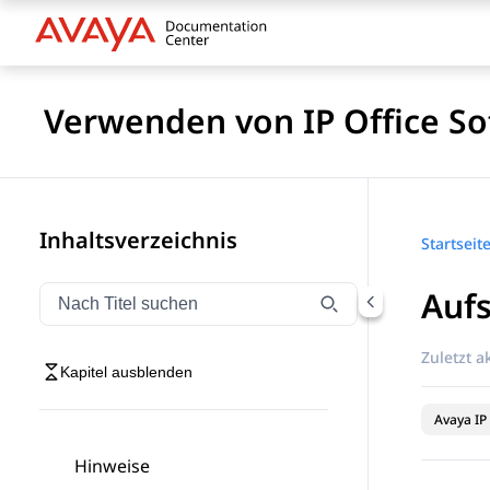
Verwenden von IP Office So
Inhaltsverzeichnis
Startseit
Aufs
Navigation nach Titel filtern
Geben Sie Text ein, um Navigationselemente nach Tite
Zuletzt ak
Kapitel ausblenden
Avaya IP 
Hinweise