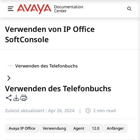
Verwenden von IP Office
SoftConsole
···
Verwenden des Telefonbuchs
Verwenden des Telefonbuchs
Diese Seite teilen
PDF-Exportoptionen
Zuletzt aktualisiert :
Apr 26, 2024
|
2 min read
Avaya IP Office
Verwendung
Agent
12.0
Anfänger