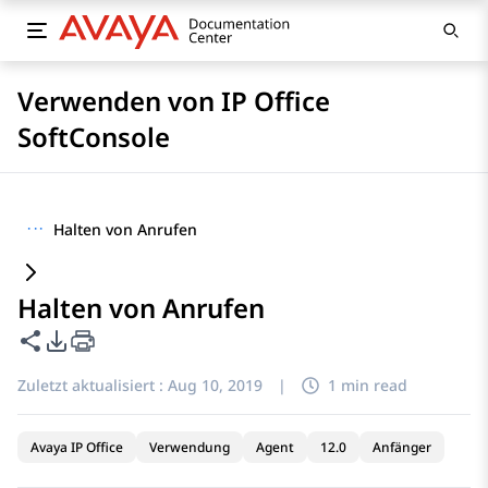
Verwenden von IP Office
SoftConsole
···
Halten von Anrufen
Halten von Anrufen
Diese Seite teilen
PDF-Exportoptionen
Zuletzt aktualisiert :
Aug 10, 2019
|
1 min read
Avaya IP Office
Verwendung
Agent
12.0
Anfänger