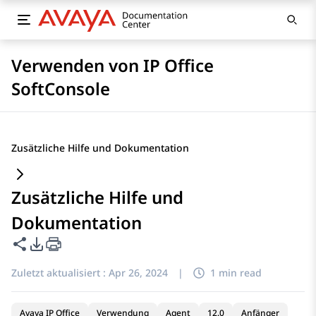
Verwenden von IP Office
SoftConsole
Zusätzliche Hilfe und Dokumentation
Zusätzliche Hilfe und
Dokumentation
Diese Seite teilen
PDF-Exportoptionen
Zuletzt aktualisiert :
Apr 26, 2024
|
1 min read
Avaya IP Office
Verwendung
Agent
12.0
Anfänger