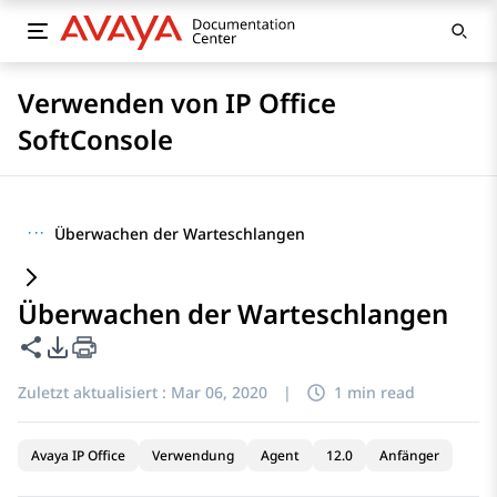
Verwenden von IP Office
SoftConsole
···
Überwachen der Warteschlangen
Überwachen der Warteschlangen
Diese Seite teilen
PDF-Exportoptionen
Zuletzt aktualisiert :
Mar 06, 2020
|
1 min read
Avaya IP Office
Verwendung
Agent
12.0
Anfänger