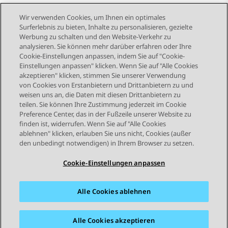
Wir verwenden Cookies, um Ihnen ein optimales
Surferlebnis zu bieten, Inhalte zu personalisieren, gezielte
Werbung zu schalten und den Website-Verkehr zu
analysieren. Sie können mehr darüber erfahren oder Ihre
Send Feedback
Cookie-Einstellungen anpassen, indem Sie auf "Cookie-
Einstellungen anpassen" klicken. Wenn Sie auf "Alle Cookies
akzeptieren" klicken, stimmen Sie unserer Verwendung
von Cookies von Erstanbietern und Drittanbietern zu und
Vorheriges Thema
Nächstes Thema
weisen uns an, die Daten mit diesen Drittanbietern zu
Themennavigation
teilen. Sie können Ihre Zustimmung jederzeit im Cookie
Preference Center, das in der Fußzeile unserer Website zu
finden ist, widerrufen. Wenn Sie auf "Alle Cookies
STAY CONNECTED
ablehnen" klicken, erlauben Sie uns nicht, Cookies (außer
den unbedingt notwendigen) in Ihrem Browser zu setzen.
Cookie-Einstellungen anpassen
Alle Cookies ablehnen
Sitemap
Nutzungsbedingungen
Datenschutz
Cookie-Richtlinie
Marken
Barrierefreiheit
Alle Cookies akzeptieren
© 2026 Avaya LLC