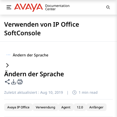
Verwenden von IP Office
SoftConsole
···
Ändern der Sprache
Ändern der Sprache
Diese Seite teilen
PDF-Exportoptionen
Zuletzt aktualisiert :
Aug 10, 2019
|
1 min read
Avaya IP Office
Verwendung
Agent
12.0
Anfänger