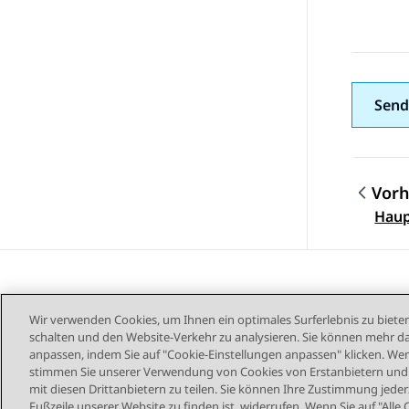
Send
Vorh
Them
Haup
Wir verwenden Cookies, um Ihnen ein optimales Surferlebnis zu bieten
schalten und den Website-Verkehr zu analysieren. Sie können mehr da
anpassen, indem Sie auf "Cookie-Einstellungen anpassen" klicken. Wenn
stimmen Sie unserer Verwendung von Cookies von Erstanbietern und D
mit diesen Drittanbietern zu teilen. Sie können Ihre Zustimmung jederz
Sitemap
Nutzu
Fußzeile unserer Website zu finden ist, widerrufen. Wenn Sie auf "Alle 