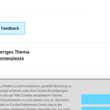
 Feedback
eriges Thema
ennavigation
tmenüleiste
, Inhalte zu personalisieren, gezielte Werbung zu
rüber erfahren oder Ihre Cookie-Einstellungen
 Sie auf "Alle Cookies akzeptieren" klicken,
rittanbietern zu und weisen uns an, die Daten
eit im Cookie Preference Center, das in der
ngsbedingungen
Datenschutz
Cookie-Richtlinie
Marken
B
Cookies ablehnen" klicken, erlauben Sie uns nicht,