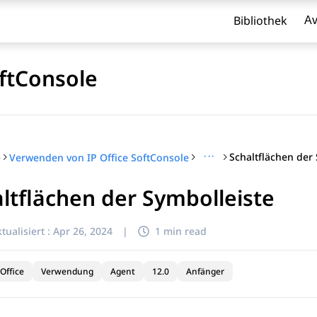
Bibliothek
Av
ftConsole
···
Schaltflächen der
e
Verwenden von IP Office SoftConsole
ltflächen der Symbolleiste
l zu filtern.
tualisiert :
Apr 26, 2024
|
1 min read
Office
Verwendung
Agent
12.0
Anfänger