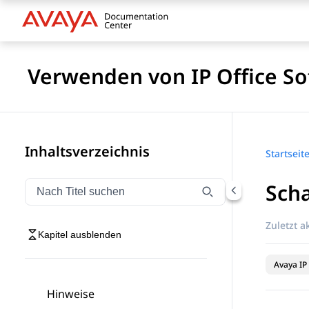
Verwenden von IP Office So
Inhaltsverzeichnis
Startseit
Scha
Navigation nach Titel filtern
Geben Sie Text ein, um Navigationselemente nach Tite
Zuletzt ak
Kapitel ausblenden
Avaya IP 
Hinweise