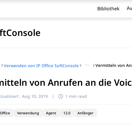
Bibliothek
Av
ftConsole
···
e
Verwenden von IP Office SoftConsole
itteln von Anrufen an die Voi
l zu filtern.
tualisiert :
Aug 10, 2019
|
1 min read
Office
Verwendung
Agent
12.0
Anfänger