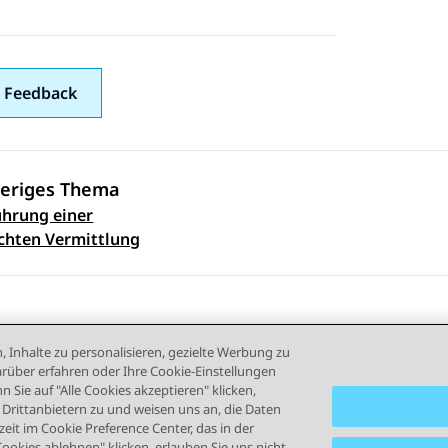
 Feedback
eriges Thema
hrung einer
ennavigation
chten Vermittlung
, Inhalte zu personalisieren, gezielte Werbung zu
rüber erfahren oder Ihre Cookie-Einstellungen
 Sie auf "Alle Cookies akzeptieren" klicken,
rittanbietern zu und weisen uns an, die Daten
eit im Cookie Preference Center, das in der
ngsbedingungen
Datenschutz
Cookie-Richtlinie
Marken
B
Cookies ablehnen" klicken, erlauben Sie uns nicht,