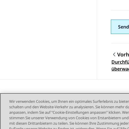
Send
Vorh
Durchfü
Them
überwa
Wir verwenden Cookies, um Ihnen ein optimales Surferlebnis zu bieten
schalten und den Website-Verkehr zu analysieren. Sie können mehr da
anpassen, indem Sie auf "Cookie-Einstellungen anpassen" klicken. Wenn
stimmen Sie unserer Verwendung von Cookies von Erstanbietern und D
mit diesen Drittanbietern zu teilen. Sie können Ihre Zustimmung jederz
Sitemap
Nutzu
Fußzeile unserer Website zu finden ist, widerrufen. Wenn Sie auf "Alle 