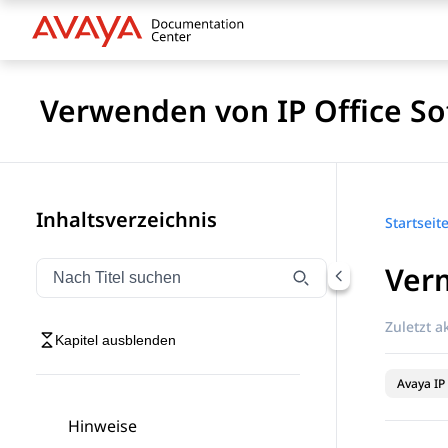
Verwenden von IP Office So
Inhaltsverzeichnis
Startseit
Verm
Navigation nach Titel filtern
Geben Sie Text ein, um Navigationselemente nach Tite
Zuletzt ak
Kapitel ausblenden
Avaya IP 
Hinweise