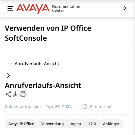
Verwenden von IP Office
SoftConsole
···
Anrufverlaufs-Ansicht
Anrufverlaufs-Ansicht
Diese Seite teilen
PDF-Exportoptionen
Zuletzt aktualisiert :
Apr 26, 2024
|
2 min read
Avaya IP Office
Verwendung
Agent
12.0
Anfänger