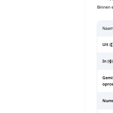
Binnen 
Naa
Uit
(
In
(
)
Gemi
opro
Num