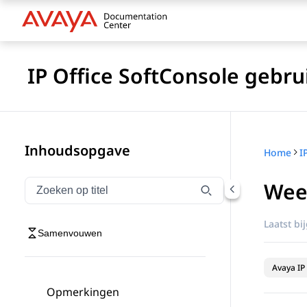
IP Office SoftConsole gebru
Inhoudsopgave
Home
I
Wee
Navigatie op titel filteren
Typen om navigatie-items op titel te filteren
Laatst bi
Samenvouwen
Avaya IP 
Opmerkingen