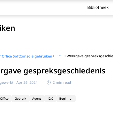
Bibliotheek
iken
···
Weergave gespreksgeschie
P Office SoftConsole gebruiken
rgave gespreksgeschiedenis
jgewerkt :
Apr 26, 2024
|
2 min read
Office
Gebruik
Agent
12.0
Beginner