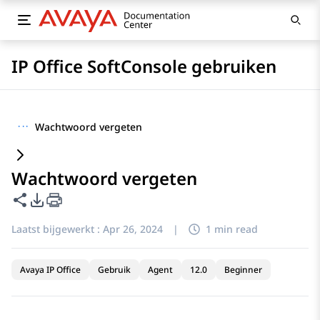
IP Office SoftConsole gebruiken
···
Wachtwoord vergeten
Wachtwoord vergeten
Deze pagina delen
Opties voor PDF exporteren
Laatst bijgewerkt :
Apr 26, 2024
|
1 min read
Avaya IP Office
Gebruik
Agent
12.0
Beginner