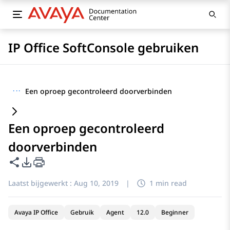
IP Office SoftConsole gebruiken
···
Een oproep gecontroleerd doorverbinden
Een oproep gecontroleerd
doorverbinden
Deze pagina delen
Opties voor PDF exporteren
Laatst bijgewerkt :
Aug 10, 2019
|
1 min read
Avaya IP Office
Gebruik
Agent
12.0
Beginner