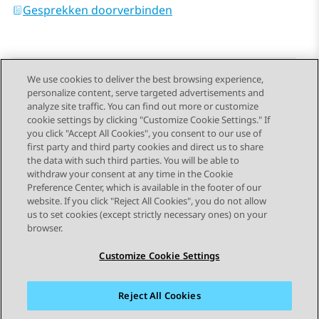
Gesprekken doorverbinden
We use cookies to deliver the best browsing experience,
personalize content, serve targeted advertisements and
Send Feedback
analyze site traffic. You can find out more or customize
cookie settings by clicking "Customize Cookie Settings." If
you click "Accept All Cookies", you consent to our use of
first party and third party cookies and direct us to share
Vorig onderwerp
Volgend onderwerp
the data with such third parties. You will be able to
Topic navigation
withdraw your consent at any time in the Cookie
Preference Center, which is available in the footer of our
website. If you click "Reject All Cookies", you do not allow
STAY CONNECTED
us to set cookies (except strictly necessary ones) on your
browser.
Customize Cookie Settings
Reject All Cookies
Siteoverzicht
Gebruiksvoorwaarden
Privacy