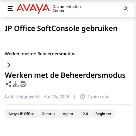
IP Office SoftConsole gebruiken
Werken met de Beheerdersmodus
Werken met de Beheerdersmodus
Deze pagina delen
Opties voor PDF exporteren
Laatst bijgewerkt :
Apr 26, 2024
|
1 min read
Avaya IP Office
Gebruik
Agent
12.0
Beginner