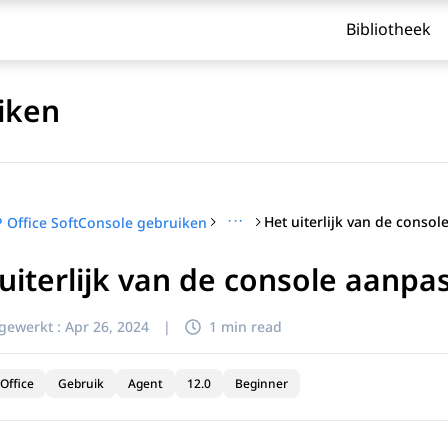
Bibliotheek
iken
···
P Office SoftConsole gebruiken
uiterlijk van de console aanpa
jgewerkt :
Apr 26, 2024
|
1 min read
Office
Gebruik
Agent
12.0
Beginner