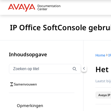
IP Office SoftConsole gebru
Inhoudsopgave
Home
I
Het 
Navigatie op titel filteren
Typen om navigatie-items op titel te filteren
Laatst bi
Samenvouwen
Avaya IP 
Opmerkingen