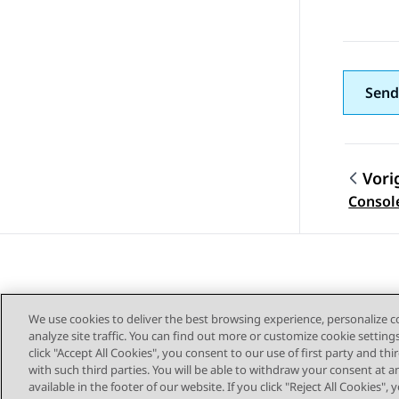
Send
Vori
Topic
Console
We use cookies to deliver the best browsing experience, personalize 
analyze site traffic. You can find out more or customize cookie setting
click "Accept All Cookies", you consent to our use of first party and th
with such third parties. You will be able to withdraw your consent at a
Siteoverzicht
Geb
available in the footer of our website. If you click "Reject All Cookies",