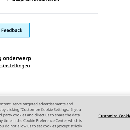
 Feedback
g onderwerp
 navigation
-instellingen
content, serve targeted advertisements and
s by clicking "Customize Cookie Settings." If you
ird party cookies and direct us to share the data
Customize Cookie
ny time in the Cookie Preference Center, which is
ruiksvoorwaarden
Privacy
Cookiebeleid
Handelsmerken
 you do not allow us to set cookies (except strictly