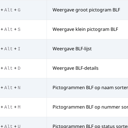
+
+
Weergave groot pictogram BLF
Alt
G
+
+
Weergave klein pictogram BLF
Alt
S
+
+
Weergave BLF-lijst
Alt
I
+
+
Weergave BLF-details
Alt
D
+
+
Pictogrammen BLF op naam sorte
Alt
N
+
+
Pictogrammen BLF op nummer sor
Alt
M
+
+
Pictogrammen BLF op status sorte
Alt
U