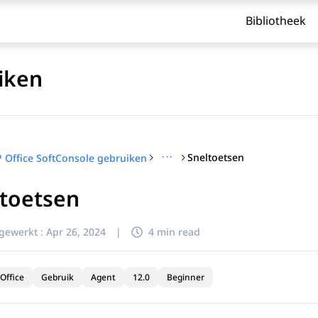
Bibliotheek
iken
···
Sneltoetsen
P Office SoftConsole gebruiken
ltoetsen
jgewerkt :
Apr 26, 2024
|
4 min read
Office
Gebruik
Agent
12.0
Beginner