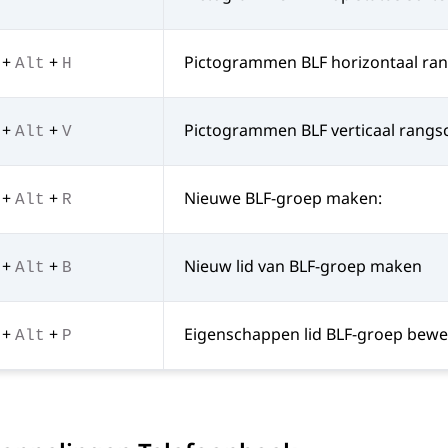
+
+
Pictogrammen BLF horizontaal ra
Alt
H
+
+
Pictogrammen BLF verticaal rangs
Alt
V
+
+
Nieuwe BLF-groep maken:
Alt
R
+
+
Nieuw lid van BLF-groep maken
Alt
B
+
+
Eigenschappen lid BLF-groep bew
Alt
P