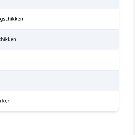
ngschikken
chikken
erken