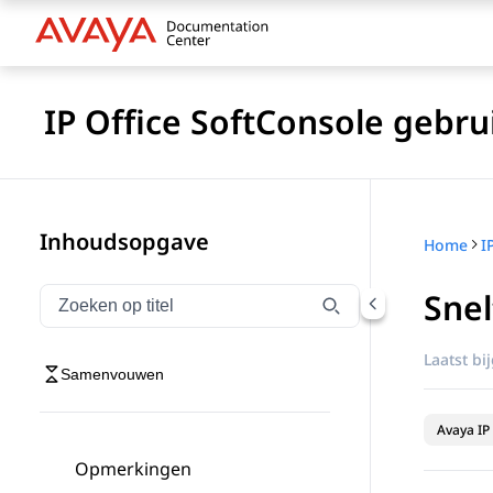
IP Office SoftConsole gebru
Inhoudsopgave
Home
I
Sne
Navigatie op titel filteren
Typen om navigatie-items op titel te filteren
Laatst bi
Samenvouwen
Avaya IP 
Opmerkingen