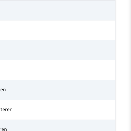
ren
teren
ren