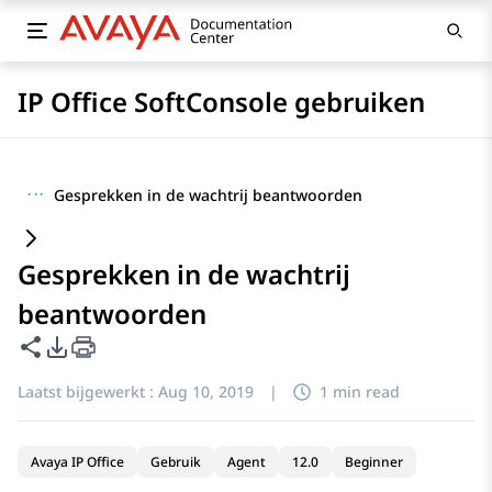
IP Office SoftConsole gebruiken
···
Gesprekken in de wachtrij beantwoorden
Gesprekken in de wachtrij
beantwoorden
Deze pagina delen
Opties voor PDF exporteren
Laatst bijgewerkt :
Aug 10, 2019
|
1 min read
Avaya IP Office
Gebruik
Agent
12.0
Beginner