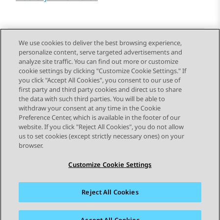
We use cookies to deliver the best browsing experience,
personalize content, serve targeted advertisements and
Send Feedback
analyze site traffic. You can find out more or customize
cookie settings by clicking "Customize Cookie Settings." If
you click "Accept All Cookies", you consent to our use of
first party and third party cookies and direct us to share
Vorig onderwerp
Volgend onderwerp
the data with such third parties. You will be able to
Topic navigation
withdraw your consent at any time in the Cookie
Preference Center, which is available in the footer of our
website. If you click "Reject All Cookies", you do not allow
STAY CONNECTED
us to set cookies (except strictly necessary ones) on your
browser.
Customize Cookie Settings
Reject All Cookies
Siteoverzicht
Gebruiksvoorwaarden
Privacy
Cookiebeleid
Handelsmerken
Toegankelijkheid