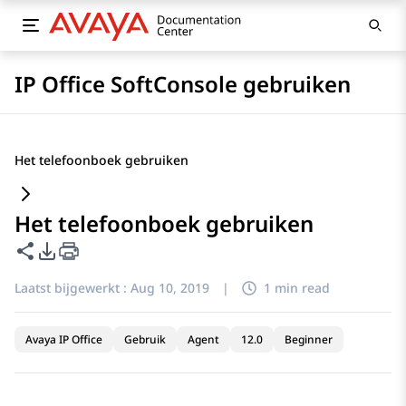
IP Office SoftConsole gebruiken
Het telefoonboek gebruiken
Het telefoonboek gebruiken
Deze pagina delen
Opties voor PDF exporteren
Laatst bijgewerkt :
Aug 10, 2019
|
1 min read
Avaya IP Office
Gebruik
Agent
12.0
Beginner