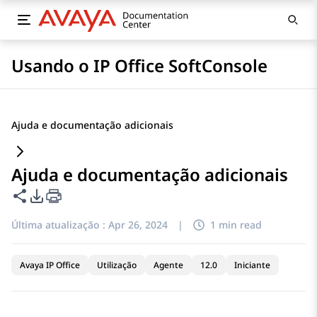
Usando o IP Office SoftConsole
Ajuda e documentação adicionais
Ajuda e documentação adicionais
Compartilhar esta página
Opções de exportação de PDF
Última atualização :
Apr 26, 2024
|
1 min read
Avaya IP Office
Utilização
Agente
12.0
Iniciante