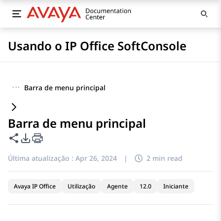
Usando o IP Office SoftConsole
···
Barra de menu principal
Barra de menu principal
Compartilhar esta página
Opções de exportação de PDF
Última atualização :
Apr 26, 2024
|
2 min read
Avaya IP Office
Utilização
Agente
12.0
Iniciante