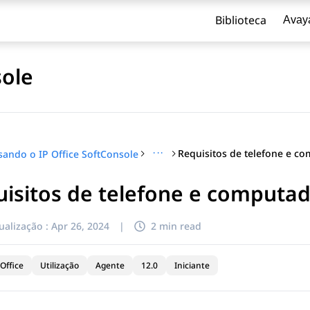
Biblioteca
Avay
sole
···
sando o IP Office SoftConsole
isitos de telefone e computa
ualização :
Apr 26, 2024
|
2 min read
Office
Utilização
Agente
12.0
Iniciante