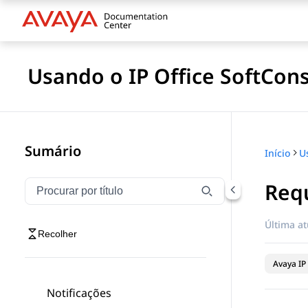
Usando o IP Office SoftCon
Sumário
Início
U
Requ
Filtrar navegação por título
Digite para filtrar itens de navegação por título
Última at
Recolher
Avaya IP 
Notificações