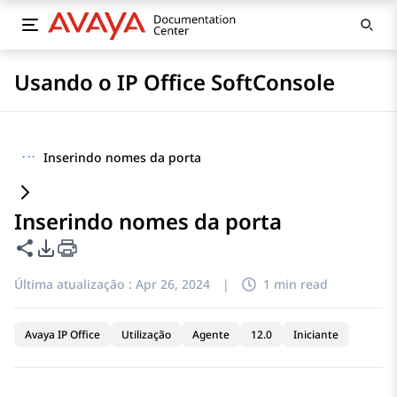
Usando o IP Office SoftConsole
···
Inserindo nomes da porta
Inserindo nomes da porta
Compartilhar esta página
Opções de exportação de PDF
Última atualização :
Apr 26, 2024
|
1 min read
Avaya IP Office
Utilização
Agente
12.0
Iniciante