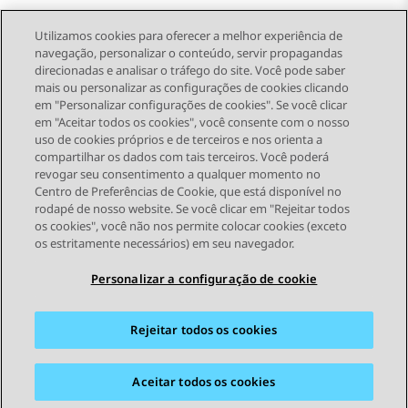
Utilizamos cookies para oferecer a melhor experiência de
navegação, personalizar o conteúdo, servir propagandas
direcionadas e analisar o tráfego do site. Você pode saber
Send Feedback
mais ou personalizar as configurações de cookies clicando
em "Personalizar configurações de cookies". Se você clicar
em "Aceitar todos os cookies", você consente com o nosso
uso de cookies próprios e de terceiros e nos orienta a
Tópico anterior
Próximo tópico
compartilhar os dados com tais terceiros. Você poderá
Topic navigation
revogar seu consentimento a qualquer momento no
Centro de Preferências de Cookie, que está disponível no
rodapé de nosso website. Se você clicar em "Rejeitar todos
STAY CONNECTED
os cookies", você não nos permite colocar cookies (exceto
os estritamente necessários) em seu navegador.
Personalizar a configuração de cookie
Rejeitar todos os cookies
Mapa do site
Termos de Uso
Privacidade
Política de Cookies
Marcas registradas
Acessibilidade
Aceitar todos os cookies
© 2026 Avaya LLC