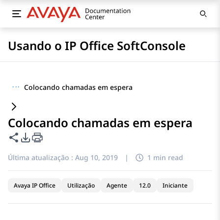
Usando o IP Office SoftConsole
···
Colocando chamadas em espera
Colocando chamadas em espera
Compartilhar esta página
Opções de exportação de PDF
Última atualização :
Aug 10, 2019
|
1 min read
Avaya IP Office
Utilização
Agente
12.0
Iniciante