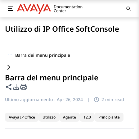
Utilizzo di IP Office SoftConsole
···
Barra dei menu principale
Barra dei menu principale
Condividi questa pagina
Opzioni di esportazione PDF
Ultimo aggiornamento :
Apr 26, 2024
|
2 min read
Avaya IP Office
Utilizzo
Agente
12.0
Principiante