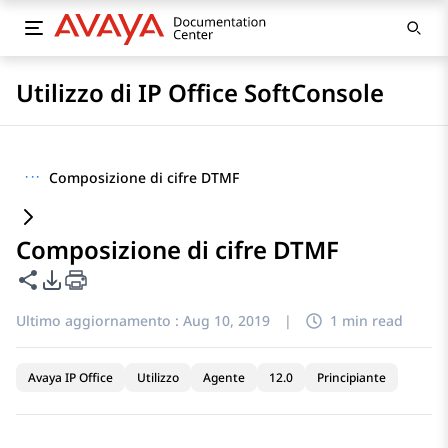
Utilizzo di IP Office SoftConsole
···
Composizione di cifre DTMF
Composizione di cifre DTMF
Condividi questa pagina
Opzioni di esportazione PDF
Ultimo aggiornamento :
Aug 10, 2019
|
1 min read
Avaya IP Office
Utilizzo
Agente
12.0
Principiante