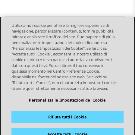
Utilizziamo i cookie per offrire la migliore esperienza di
navigazione, personalizzare i contenuti, fornire pubblicità
Send Feedback
mirata e analizzare il traffico del sito. Puoi saperne di più o
personalizzare le impostazioni dei cookie cliccando su
"Personalizza le Impostazioni dei Cookie". Se fai clic su
"Accetta tutti i Cookie", acconsenti al nostro utilizzo di
Argomento precedente
Argomento successivo
cookie di prima e terza parte e ci autorizzi a condividere i
Navigazione argomento
dati con questi terzi. Potrai ritirare il tuo consenso in
qualsiasi momento nel Centro Preferenze Cookie,
disponibile nel footer del nostro sito web. Se clicchi su
STAY CONNECTED
"Rifiuta tutti i Cookie", non ci autorizzi a impostare i cookie
(tranne quelli strettamente necessari) sul tuo browser.
Personalizza le Impostazioni dei Cookie
Rifiuta tutti i Cookie
Mappa del sito
Condizioni d'uso
Privacy
Politica sui cookie
Marchi commerciali
Accessibilità
Accetta tutti i cookie