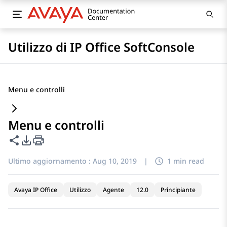
Utilizzo di IP Office SoftConsole
Menu e controlli
Menu e controlli
Condividi questa pagina
Opzioni di esportazione PDF
Ultimo aggiornamento :
Aug 10, 2019
|
1 min read
Avaya IP Office
Utilizzo
Agente
12.0
Principiante