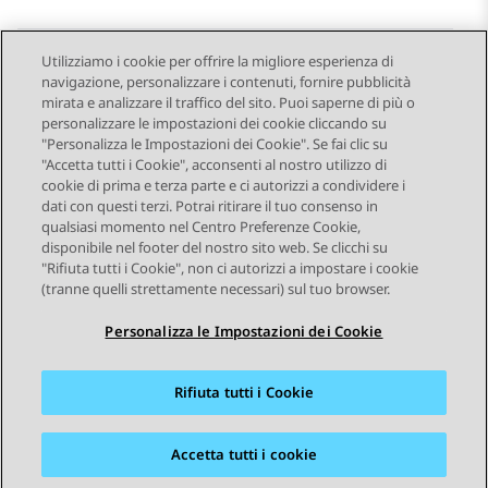
Utilizziamo i cookie per offrire la migliore esperienza di
navigazione, personalizzare i contenuti, fornire pubblicità
Send Feedback
mirata e analizzare il traffico del sito. Puoi saperne di più o
personalizzare le impostazioni dei cookie cliccando su
"Personalizza le Impostazioni dei Cookie". Se fai clic su
"Accetta tutti i Cookie", acconsenti al nostro utilizzo di
Argomento precedente
Argomento successivo
cookie di prima e terza parte e ci autorizzi a condividere i
Navigazione argomento
dati con questi terzi. Potrai ritirare il tuo consenso in
qualsiasi momento nel Centro Preferenze Cookie,
disponibile nel footer del nostro sito web. Se clicchi su
STAY CONNECTED
"Rifiuta tutti i Cookie", non ci autorizzi a impostare i cookie
(tranne quelli strettamente necessari) sul tuo browser.
Personalizza le Impostazioni dei Cookie
Rifiuta tutti i Cookie
Mappa del sito
Condizioni d'uso
Privacy
Politica sui cookie
Marchi commerciali
Accessibilità
Accetta tutti i cookie
© 2026 Avaya LLC