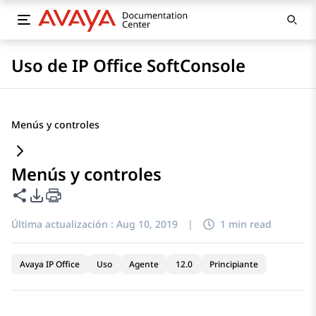
Uso de IP Office SoftConsole
Menús y controles
Menús y controles
Compartir esta página
Opciones de exportación de PDF
Última actualización :
Aug 10, 2019
|
1 min read
Avaya IP Office
Uso
Agente
12.0
Principiante