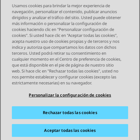
Usamos cookies para brindar la mejor experiencia de
navegación, personalizar el contenido, publicar anuncios
dirigidos y analizar el tráfico del sitio. Usted puede obtener
más información o personalizar la configuración de
Send Feedback
cookies haciendo clic en "Personalizar configuración de
cookies". Si usted hace clic en "Aceptar todas las cookies",
acepta nuestro uso de cookies propias y de terceros y nos
indica y autoriza que compartamos los datos con dichos
Tema anterior
Tema siguiente
terceros. Usted podrá retirar su consentimiento en
Navegación de tema
cualquier momento en el Centro de preferencia de cookies,
que está disponible en el pie de página de nuestro sitio
web. Si hace clic en "Rechazar todas las cookies", usted no
STAY CONNECTED
nos permite establecer y configurar cookies (excepto las
estrictamente necesarias) en su navegador.
Personalizar la configuración de cookies
Rechazar todas las cookies
Mapa del sitio
Condiciones de Uso
Privacidad
Política de Cookies
Marcas registradas
Accesibilidad
Aceptar todas las cookies
© 2026 Avaya LLC