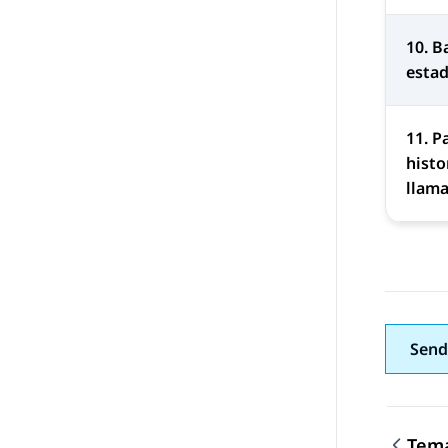
10. B
esta
11. P
histo
llam
Send
Tema