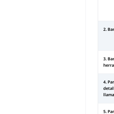
2. Ba
3. Ba
herr
4. Pa
detal
llam
5. Pa