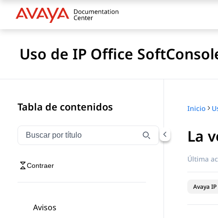
Uso de IP Office SoftConsol
Tabla de contenidos
Inicio
U
La v
Filtrar navegación por título
Escriba para filtrar los elementos de navegación por 
Última ac
Contraer
Avaya IP 
Avisos