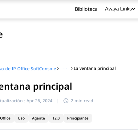
Biblioteca
Avaya Links
e
···
La ventana principal
so de IP Office SoftConsole
entana principal
título
tualización :
Apr 26, 2024
|
2 min read
Office
Uso
Agente
12.0
Principiante