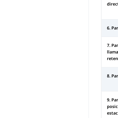
direc
6. Pa
7. Pa
llam
reten
8. Pa
9. Pa
posic
esta