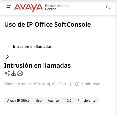
Uso de IP Office SoftConsole
···
Intrusión en llamadas
Intrusión en llamadas
Compartir esta página
Opciones de exportación de PDF
Última actualización :
Aug 10, 2019
|
1 min read
Avaya IP Office
Uso
Agente
12.0
Principiante