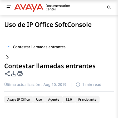
Uso de IP Office SoftConsole
···
Contestar llamadas entrantes
Contestar llamadas entrantes
Compartir esta página
Opciones de exportación de PDF
Última actualización :
Aug 10, 2019
|
1 min read
Avaya IP Office
Uso
Agente
12.0
Principiante