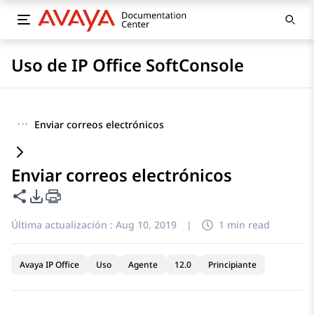
Uso de IP Office SoftConsole
···
Enviar correos electrónicos
Enviar correos electrónicos
Compartir esta página
Opciones de exportación de PDF
Última actualización :
Aug 10, 2019
|
1 min read
Avaya IP Office
Uso
Agente
12.0
Principiante