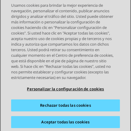
Usamos cookies para brindar la mejor experiencia de
navegación, personalizar el contenido, publicar anuncios
dirigidos y analizar el tráfico del sitio. Usted puede obtener
más información o personalizar la configuración de
Send Feedback
cookies haciendo clic en "Personalizar configuración de
cookies". Si usted hace clic en "Aceptar todas las cookies",
acepta nuestro uso de cookies propias y de terceros y nos
indica y autoriza que compartamos los datos con dichos
Tema anterior
Tema siguiente
terceros. Usted podrá retirar su consentimiento en
Navegación de tema
cualquier momento en el Centro de preferencia de cookies,
que está disponible en el pie de página de nuestro sitio
web. Si hace clic en "Rechazar todas las cookies", usted no
STAY CONNECTED
nos permite establecer y configurar cookies (excepto las
estrictamente necesarias) en su navegador.
Personalizar la configuración de cookies
Rechazar todas las cookies
Mapa del sitio
Condiciones de Uso
Privacidad
Política de Cookies
Marcas registradas
Accesibilidad
Aceptar todas las cookies
© 2026 Avaya LLC