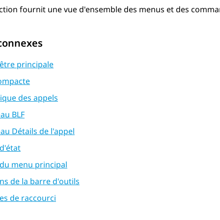
ction fournit une vue d'ensemble des menus et des command
 connexes
être principale
ompacte
rique des appels
au BLF
u Détails de l'appel
d'état
 du menu principal
s de la barre d'outils
es de raccourci