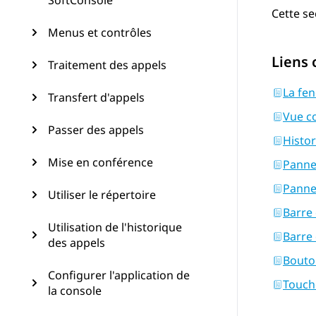
SoftConsole
Cette se
Menus et contrôles
Liens
Traitement des appels
La fen
Transfert d'appels
Vue c
Passer des appels
Histo
Mise en conférence
Panne
Pannea
Utiliser le répertoire
Barre 
Utilisation de l'historique
Barre
des appels
Bouton
Configurer l'application de
Touch
la console