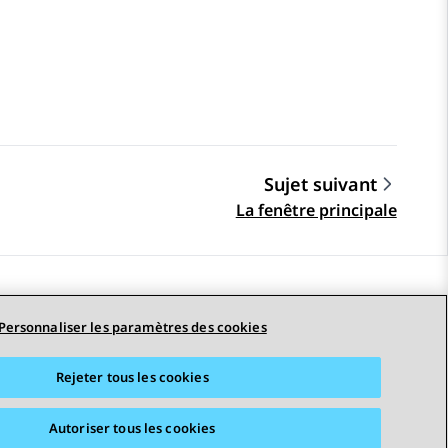
Sujet suivant
La fenêtre principale
STAY CONNECTED
Personnaliser les paramètres des cookies
Rejeter tous les cookies
erciales
Accessibilité
© 2026 Avaya LLC
Autoriser tous les cookies