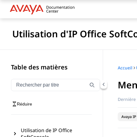
Utilisation d'IP Office Soft
Table des matières
Accueil
Menu
Filtrer la navigation par titre
Saisissez pour filtrer les éléments de navigation par 
Dernière 
Réduire
Avaya IP 
Utilisation de IP Office