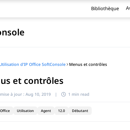
Bibliothèque
A
Console
Menus et contrôles
Utilisation d'IP Office SoftConsole
s et contrôles
titre
mise à jour :
Aug 10, 2019
|
1 min read
Office
Utilisation
Agent
12.0
Débutant