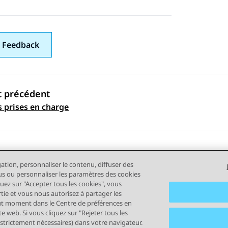
 Feedback
t précédent
ation par sujet
 prises en charge
gation, personnaliser le contenu, diffuser des
plus ou personnaliser les paramètres des cookies
quez sur "Accepter tous les cookies", vous
rtie et vous nous autorisez à partager les
out moment dans le Centre de préférences en
e web. Si vous cliquez sur "Rejeter tous les
tilisation
Confidentialité
Politique de cookies
Marques comm
 strictement nécessaires) dans votre navigateur.